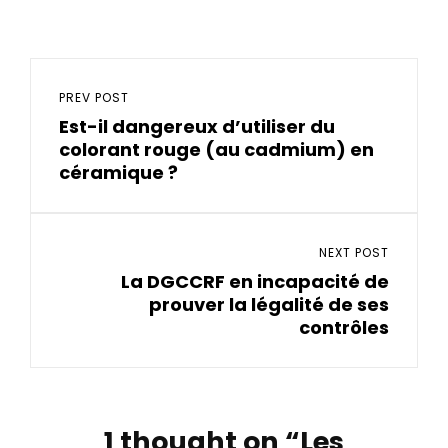
Navigation
de
Previous
PREV POST
Est-il dangereux d’utiliser du
l’article
Post
colorant rouge (au cadmium) en
céramique ?
Next
NEXT POST
La DGCCRF en incapacité de
Post
prouver la légalité de ses
contrôles
1 thought on “
Les