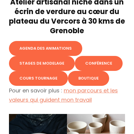
Atelier artisanal niché dans un
écrin de verdure au cœur du
plateau du Vercors à 30 kms de
Grenoble
AGENDA DES ANIMATIONS
STAGES DE MODELAGE
CONFÉRENCE
COURS TOURNAGE
BOUTIQUE
Pour en savoir plus :
mon parcours et les
valeurs qui guident mon travail