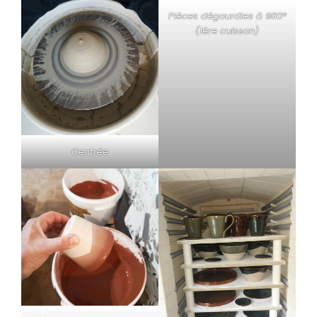
Pièces dégourdies à 980°
(1ère cuisson)
Centrée