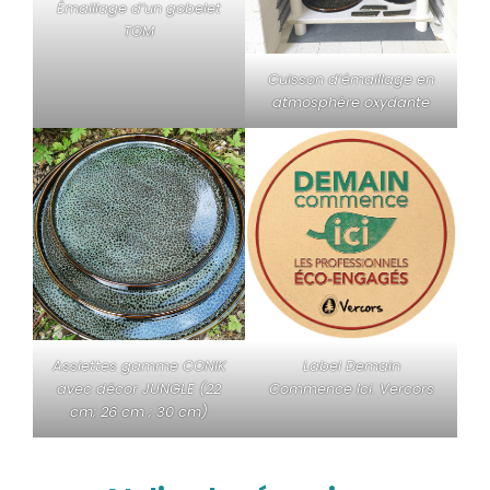
Émaillage d’un gobelet
TOM
Cuisson d’émaillage en
atmosphère oxydante
Assiettes gamme CONIK
Label Demain
avec décor JUNGLE (22
Commence Ici. Vercors
cm; 26 cm ; 30 cm)