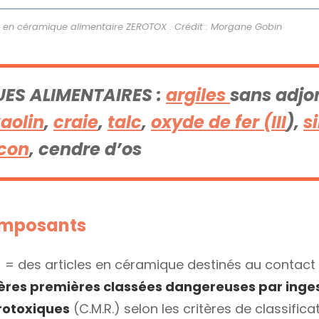
es en céramique alimentaire ZEROTOX
. Crédit : Morgane Gobin
ES ALIMENTAIRES :
argiles
sans adjo
aolin
,
craie
,
talc
,
oxyde de fer (III
),
s
rcon
, cendre d’os
mposants
= des articles en céramique destinés au contact
es premières classées dangereuses par inges
rotoxiques
(C.M.R.) selon les critères de classifica