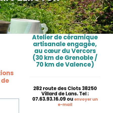
Atelier de céramique
artisanale engagée,
au cœur du Vercors
(30 km de Grenoble /
70 km de Valence)
tions
 de
282 route des Clots 38250
Villard de Lans. Tel :
07.63.93.16.09 ou
envoyer un
e-mail