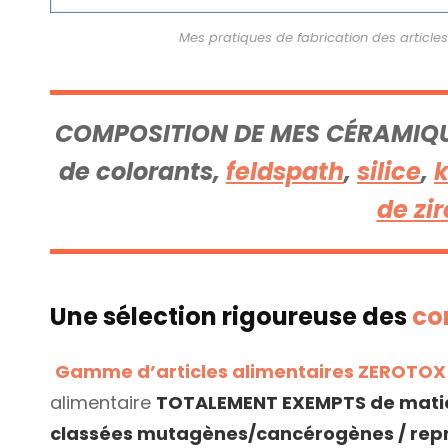
Mes pratiques de fabrication des articl
COMPOSITION DE MES CÉRAMIQU
de colorants,
feldspath
,
silice
,
k
de zi
Une sélection rigoureuse des
co
Gamme d’articles alimentaires ZEROTOX
alimentaire
TOTALEMENT EXEMPTS de matièr
classées mutagènes/cancérogènes / rep