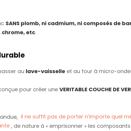
onc
SANS plomb, ni cadmium, ni composés de ba
, chrome, etc
.
durable
 passer au
lave-vaisselle
et au four à micro-onde
conçue pour créer une
VERITABLE COUCHE DE VER
pandue,
il ne suffit pas de porter n’importe quel 
ante
, de nature à « emprisonner » les composants