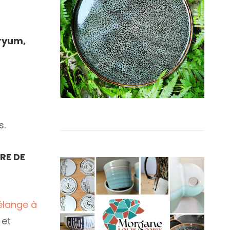
ryum,
s.
RE DE
mélange à
 et