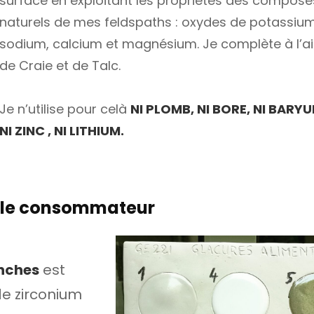
surface en exploitant les propriétés des composé
naturels de mes feldspaths : oxydes de potassium
sodium, calcium et magnésium. Je complète à l’a
de Craie et de Talc.
Je n’utilise pour celà
NI PLOMB, NI BORE, NI BARYU
NI ZINC , NI LITHIUM.
r le consommateur
nches
est
de zirconium