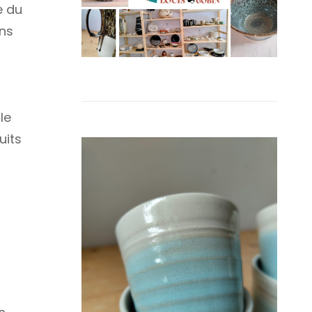
e du
ans
le
uits