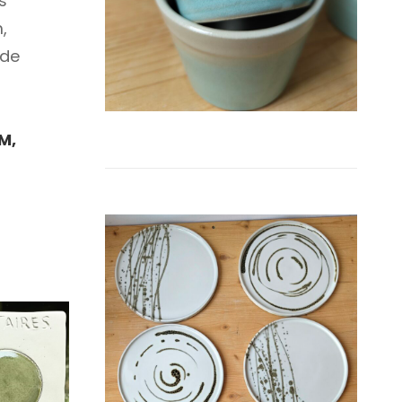
s
,
ide
M,