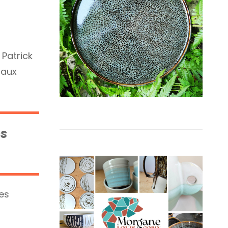
Patrick
 aux
es
nes