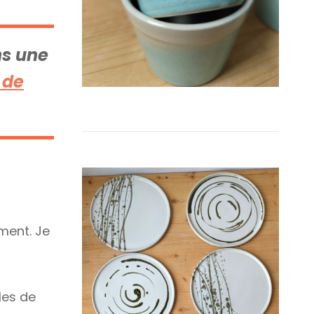
ns une
 de
ement. Je
les de