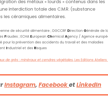
 migration des métaux « lourds » contenus dans les
une interdiction totale des C.M.R. (substance
 les céramiques alimentaires.
péenne de sécurité alimentaire ; DGCCRF
D
irection
G
énérale de l
des
F
raudes ; ECHA
E
uropean
Ch
emical
A
gency / Agence europé
té pour la prévention des accidents du travail et des maladies
ent
I
ndustriel et des
R
isques
ux de grès : minéraux et cendres végétales
, Les Editions Ateliers
ur
Instagram
,
Facebook
et
LinkedIn