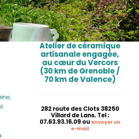
Atelier de céramique
artisanale engagée,
au cœur du Vercors
(30 km de Grenoble /
70 km de Valence)
aine,
nt
282 route des Clots 38250
Villard de Lans. Tel :
07.63.93.16.09 ou
envoyer un
e-mail
à