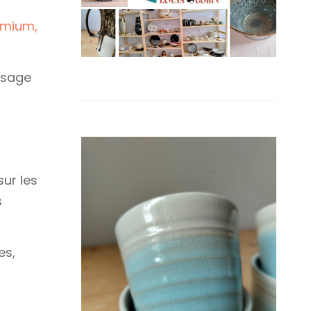
dmium,
usage
ur les
s
es,