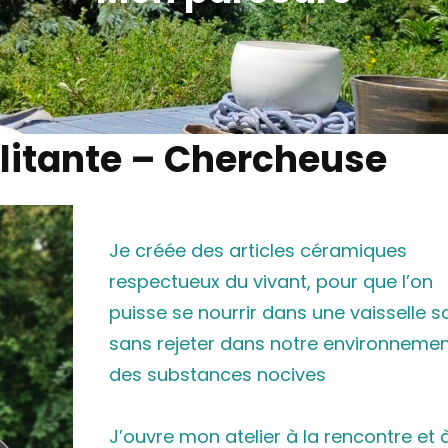
ilitante – Chercheuse
Je créée des articles céramiques
respectueux du vivant, pour que l’on
puisse se nourrir dans une vaisselle s
sans rejeter dans notre environneme
des substances nocives
J’ouvre mon atelier à la rencontre et 