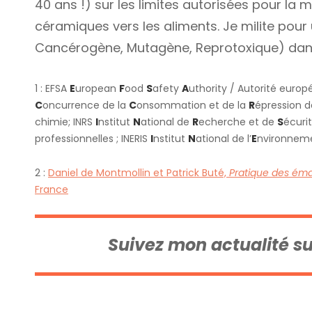
40 ans !) sur les limites autorisées pour la
céramiques vers les aliments. Je milite pour 
Cancérogène, Mutagène, Reprotoxique) dans
1 : EFSA
E
uropean
F
ood
S
afety
A
uthority / Autorité euro
C
oncurrence de la
C
onsommation et de la
R
épression 
chimie; INRS
I
nstitut
N
ational de
R
echerche et de
S
écuri
professionnelles ; INERIS
I
nstitut
N
ational de l’
E
nvironnem
2 :
Daniel de Montmollin et Patrick Buté,
Pratique des éma
France
Suivez mon actualité s