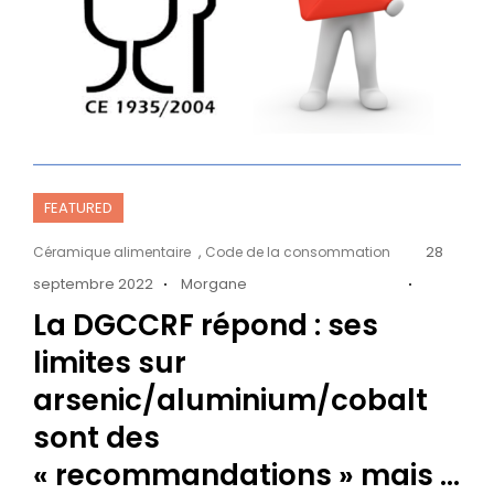
FEATURED
Cat
Posted
,
28
Céramique alimentaire
Code de la consommation
Links
on
septembre 2022
Morgane
La DGCCRF répond : ses
limites sur
arsenic/aluminium/cobalt
sont des
« recommandations » mais …