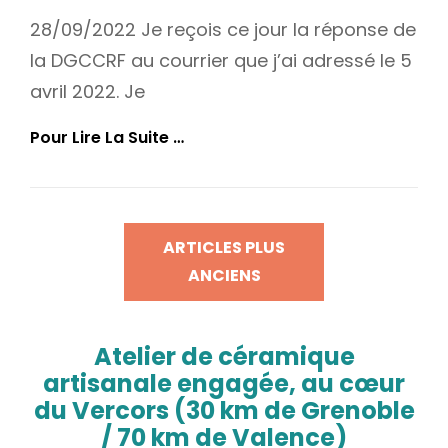
28/09/2022 Je reçois ce jour la réponse de
la DGCCRF au courrier que j’ai adressé le 5
avril 2022. Je
La
Pour Lire La Suite …
DGCCRF
Répond
:
Ses
Navigation
Limites
ARTICLES PLUS
Sur
des
ANCIENS
Arsenic/aluminium/cobalt
articles
Sont
Des
« Recommandations »
Atelier de céramique
Mais
…
artisanale engagée, au cœur
du Vercors (30 km de Grenoble
/ 70 km de Valence)