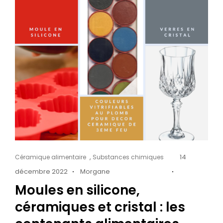
Cat
Posted
,
14
Céramique alimentaire
Substances chimiques
Links
on
décembre 2022
Morgane
Moules en silicone,
céramiques et cristal : les