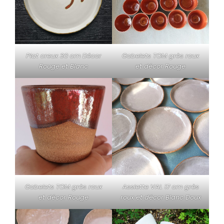
Plat creux 30 cm Décor
Gobelets TOM grès roux
Rouge et Blanc
et décor Rouge
Gobelets TOM grès roux
Assiette VAL 17 cm grès
et décor Rouge
roux et décor Blanc Doux