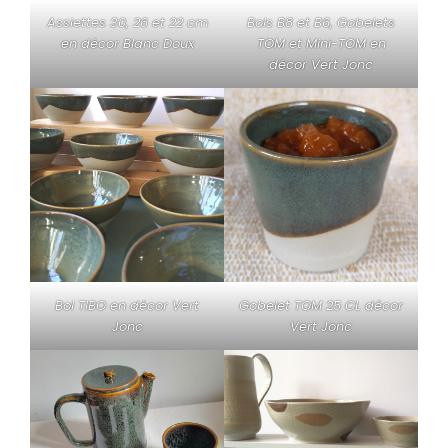
Assiettes 30, 26 et 22 cm
Bols B8 et B6, Gobelets
en décor Blanc Doux
TOM et Mini-TOM en
décor Vert Jonc
Bol TIBO en décor Vert
Gobelet TOM 25 CL décor
Jonc
Vert Jonc