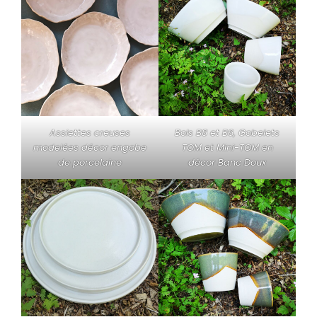
Assiettes creuses
Bols B8 et B6, Gobelets
modelées décor engobe
TOM et Mini-TOM en
de porcelaine
décor Banc Doux