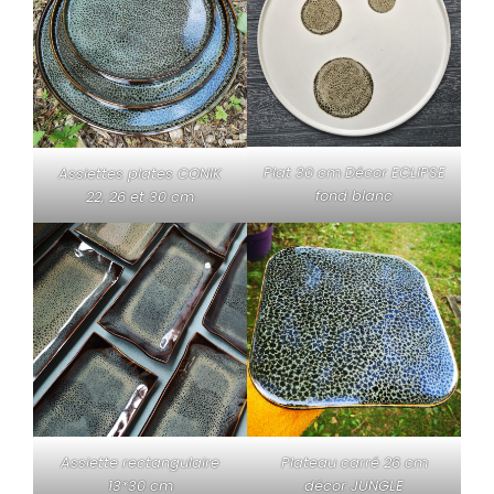
Plat 30 cm Décor ECLIPSE
Assiettes plates CONIK
fond blanc
22, 26 et 30 cm
Assiette rectangulaire
Plateau carré 26 cm
13*30 cm
décor JUNGLE