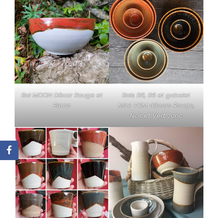
Bol MOON Décor Rouge et
Bols B8, B6 et gobelet
Blanc
Mini-TOM décors Rouge,
Noir et Vert Jonc