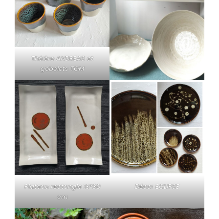
Théière ANDREAS et
gobelets TOM
Plateau rectangle 13*30
Décor ECLIPSE
cm