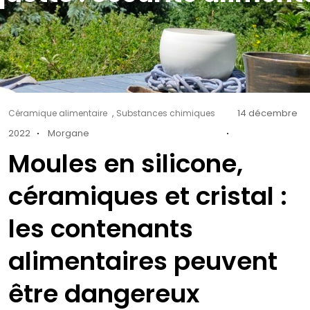
Cat
Posted
,
14 décembre
Céramique alimentaire
Substances chimiques
Links
on
2022
Morgane
Moules en silicone,
céramiques et cristal :
les contenants
alimentaires peuvent
être dangereux