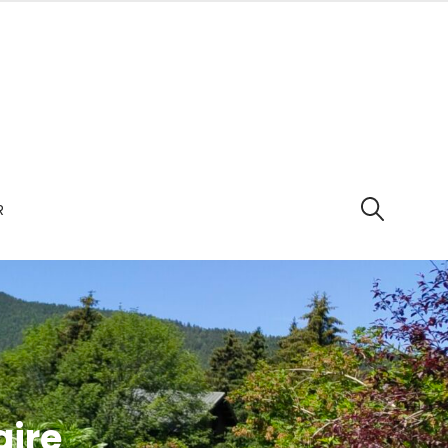
R
SEARCH
aire