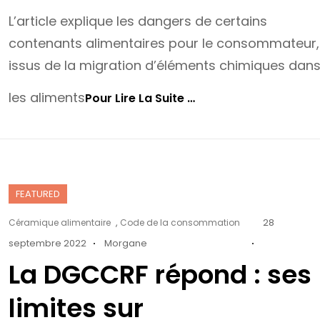
L’article explique les dangers de certains
contenants alimentaires pour le consommateur,
issus de la migration d’éléments chimiques dan
les aliments
Moules
Pour Lire La Suite …
En
Silicone,
Céramiques
Et
Cristal :
Les
FEATURED
Contenants
Alimentaires
Cat
Posted
,
28
Céramique alimentaire
Code de la consommation
Peuvent
Links
on
Être
septembre 2022
Morgane
Dangereux
La DGCCRF répond : ses
limites sur